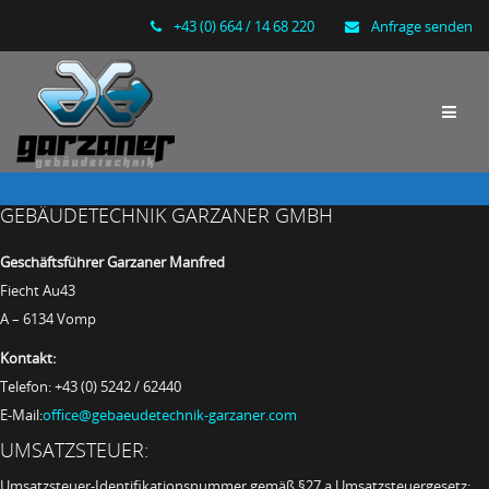
+43 (0) 664 / 14 68 220
Anfrage senden
GEBÄUDETECHNIK GARZANER GMBH
Geschäftsführer Garzaner Manfred
Fiecht Au43
A – 6134 Vomp
Kontakt:
Telefon: +43 (0) 5242 / 62440
E-Mail:
office@gebaeudetechnik-garzaner.com
UMSATZSTEUER:
Umsatzsteuer-Identifikationsnummer gemäß §27 a Umsatzsteuergesetz: